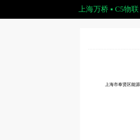
上海万桥 ▪ C5物联
上海市奉贤区能源计